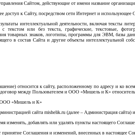
управления Сайтом, действующие от имени название организаци
щее доступ к Сайту, посредством сети Интернет и использующее С
результаты интеллектуальной деятельности, включая тексты лите
 с текстом или без текста, графические, текстовые, фотог
ния товарных знаков, логотипы, программы для ЭВМ, базы данн
ящего в состав Сайта и
другие объекты интеллектуальной собс
шение) относится к сайту, расположенному по адресу и ко всем
й договор между Пользователем и ООО «Мишель и К» относитель
ью ООО «Мишель и К»
нистрацией сайта mishelik.ru (далее – Администрация сайта) и
ремя изменять, добавлять или удалять пункты настоящего Соглаш
т принятие Соглашения и изменений, внесенных в настоящее Со