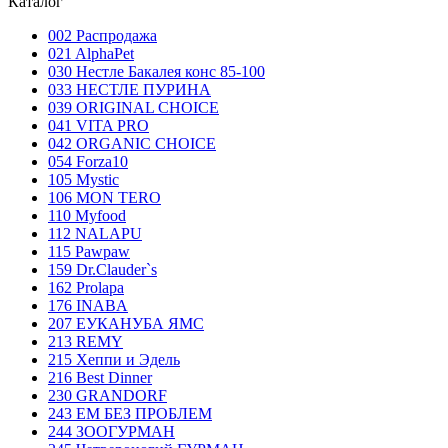
Каталог
002 Распродажа
021 AlphaPet
030 Нестле Бакалея конc 85-100
033 НЕСТЛЕ ПУРИНА
039 ORIGINAL CHOICE
041 VITA PRO
042 ORGANIC CHOICE
054 Forza10
105 Mystic
106 MON TERO
110 Myfood
112 NALAPU
115 Pawpaw
159 Dr.Clauder`s
162 Prolapa
176 INABA
207 ЕУКАНУБА ЯМС
213 REMY
215 Хеппи и Эдель
216 Best Dinner
230 GRANDORF
243 ЕМ БЕЗ ПРОБЛЕМ
244 ЗООГУРМАН