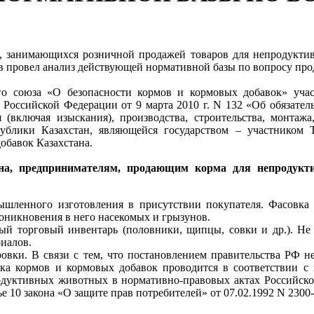
, занимающихся розничной продажей товаров для непродукти
в провел анализ действующей нормативной базы по вопросу про
го союза «О безопасности кормов и кормовых добавок» учас
Российской Федерации от 9 марта 2010 г. N 132 «Об обязате
(включая изыскания), производства, строительства, монтажа,
публики Казахстан, являющейся государством – участнико
обавок Казахстана.
ана, предпринимателям, продающим корма для непродук
шленного изготовления в присутствии покупателя. Фасовка 
оникновения в него насекомых и грызунов.
ный торговый инвентарь (половники, щипцы, совки и др.). Н
риалов.
вки. В связи с тем, что постановлением правительства РФ не
вка кормов и кормовых добавок проводится в соответствии с 
родуктивных животных в нормативно-правовых актах Российск
10 закона «О защите прав потребителей» от 07.02.1992 N 2300-1 