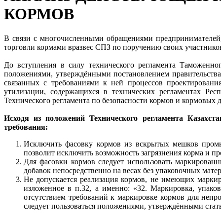
КОРМОВ
В связи с многочисленными обращениями предпринимателей
торговли кормами вразвес СПЗ по поручению своих участнико
До вступления в силу технического регламента Таможенно
положениями, утверждёнными постановлением правительства 
связанных с требованиями к ней процессов проектирования 
утилизации, содержащихся в технических регламентах Рес
Технического регламента по безопасности кормов и кормовых д
Исходя из положений Технического регламента Казахст
требования:
Исключить фасовку кормов из вскрытых мешков промы
позволит исключить возможность загрязнения корма и пр
Для фасовки кормов следует использовать маркирован
добавок непосредственно на весах без упаковочных мате
Не допускается реализация кормов, не имеющих маркиро
изложенное в п.32, а именно: «32. Маркировка, упако
отсутствием требований к маркировке кормов для неп
следует пользоваться положениями, утверждёнными статье 